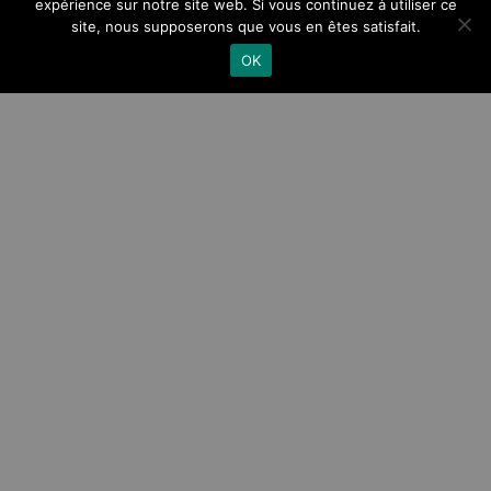
expérience sur notre site web. Si vous continuez à utiliser ce
site, nous supposerons que vous en êtes satisfait.
OK
Une fabrication à la carte
Composition, grammage, coupe, couleurs,
provenance… autant de critères à définir.
Confection : Confectionnée sur mesure au Maroc ou
selon fournisseur pour les réf sur catalogue